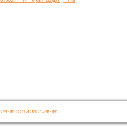
Adresse courriel: okpembroke@cogeco.net
LOPPEMENT DE SITE WEB PAR GALLANTMEDIA