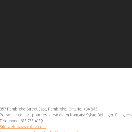
857 Pembroke Street East, Pembroke, Ontario, K8A3M3
Personne contact pour les services en français: Sylvie Bélanger. Bilingu
Téléphone: 613 735 4139
Site web: www.oktire.com